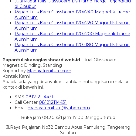
Jual Papantulis Glassboard Lis Frame Harga Terjangkau
di Cibubur
Papan Tulis Kaca Glassboard 120×240 Magnetik Frame
Aluminium
Papan Tulis Kaca Glassboard 120×220 Magnetik Frame
Aluminium
Papan Tulis Kaca Glassboard 120×200 Magnetik Frame
Aluminium
Papan Tulis Kaca Glassboard 120×180 Magnetik Frame
Aluminium
Papantuliskacaglassboard.web.id
- Jual Glassboard
Magnetic Dinding, Standing
Support by
Manarafurniture.com
Kontak Kami
Apabila ada yang ditanyakan, silahkan hubungi kami melalui
kontak di bawah ini.
SMS
081212114431
Call Center
081212114431
Email
manarafurniture@yahoo.com
Buka jam 08.30 s/d jam 17.00 ,Minggu tutup
Jl.Raya Pajajaran No32 Bambu Apus Pamulang, Tangerang
Selatan