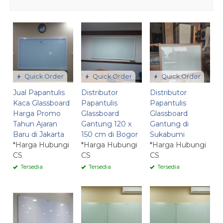
Quick Order
Quick Order
Quick Order
Jual Papantulis
Distributor
Distributor
Kaca Glassboard
Papantulis
Papantulis
Harga Promo
Glassboard
Glassboard
Tahun Ajaran
Gantung 120 x
Gantung di
Baru di Jakarta
150 cm di Bogor
Sukabumi
*Harga Hubungi
*Harga Hubungi
*Harga Hubungi
CS
CS
CS
Tersedia
Tersedia
Tersedia