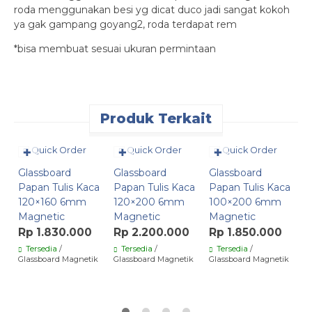
roda menggunakan besi yg dicat duco jadi sangat kokoh
ya gak gampang goyang2, roda terdapat rem
*bisa membuat sesuai ukuran permintaan
Produk Terkait
Quick Order
Quick Order
Quick Order
✚
✚
✚
Glassboard
Glassboard
Glassboard
T
Papan Tulis Kaca
Papan Tulis Kaca
Papan Tulis Kaca
T
120×160 6mm
120×200 6mm
100×200 6mm
G
Magnetic
Magnetic
Magnetic
J
*
Rp 1.830.000
Rp 2.200.000
Rp 1.850.000
C
Tersedia
/
Tersedia
/
Tersedia
/
Glassboard Magnetik
Glassboard Magnetik
Glassboard Magnetik