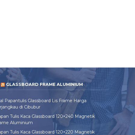
GLASSBOARD FRAME ALUMINIUM
al Papantulis Glassboard Lis Frame Harga
rjangkau di Cibubur
pan Tulis Kaca Glassboard 120×240 Magnetik
rame Aluminium
pan Tulis Kaca Glassboard 120×220 Magnetik