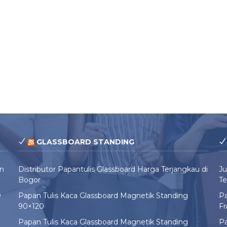
GLASSBOARD STANDING
un
Distributor Papantulis Glassboard Harga Terjangkau di
Ju
Bogor
Te
0
Papan Tulis Kaca Glassboard Magnetik Standing
Pa
90×120
F
Papan Tulis Kaca Glassboard Magnetik Standing
Pa