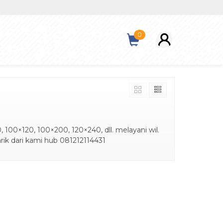
0
 100×120, 100×200, 120×240, dll. melayani wil.
rik dari kami hub 081212114431