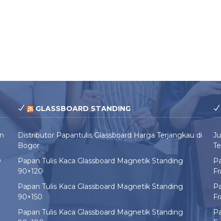
GLASSBOARD STANDING
un
Distributor Papantulis Glassboard Harga Terjangkau di
Ju
Bogor
Te
0
Papan Tulis Kaca Glassboard Magnetik Standing
Pa
90×120
F
Papan Tulis Kaca Glassboard Magnetik Standing
Pa
90×150
F
Papan Tulis Kaca Glassboard Magnetik Standing
Pa