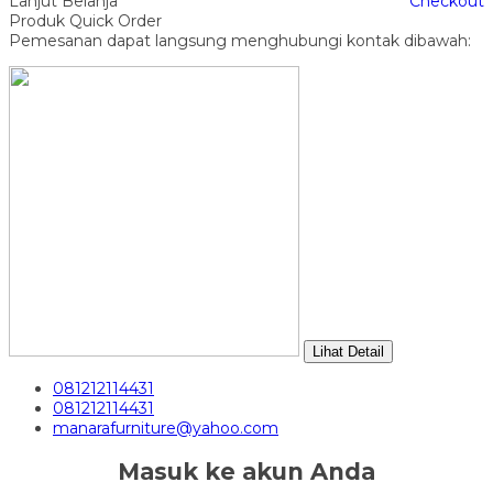
Lanjut Belanja
Checkout
Produk Quick Order
Pemesanan dapat langsung menghubungi kontak dibawah:
Lihat Detail
081212114431
081212114431
manarafurniture@yahoo.com
Masuk ke akun Anda