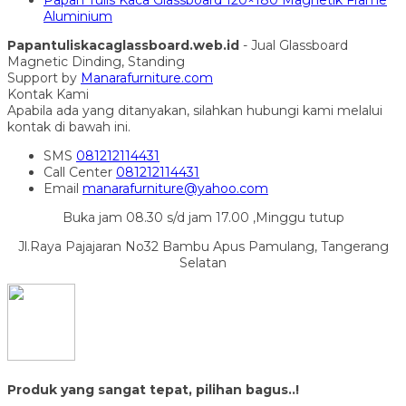
Papan Tulis Kaca Glassboard 120×180 Magnetik Frame
Aluminium
Papantuliskacaglassboard.web.id
- Jual Glassboard
Magnetic Dinding, Standing
Support by
Manarafurniture.com
Kontak Kami
Apabila ada yang ditanyakan, silahkan hubungi kami melalui
kontak di bawah ini.
SMS
081212114431
Call Center
081212114431
Email
manarafurniture@yahoo.com
Buka jam 08.30 s/d jam 17.00 ,Minggu tutup
Jl.Raya Pajajaran No32 Bambu Apus Pamulang, Tangerang
Selatan
Produk yang sangat tepat, pilihan bagus..!