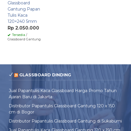
Glassboard
Gantung Papan
Tulis Kaca
120×240 5mm
Rp 2.050.000
Tersedia
/
Glassboard Gantung
GLASSBOARD DINDING
Jual Papantulis Kaca Glassboard Harga Promo Tahun
Ajaran Baru di Jakarta
Distributor Papantulis Glassboard Gantung 120 x 150
cm di Bogor
Distributor Papantulis Glassboard Gantung di Sukabumi
Jual Papantulis Kaca Glassboard Gantung 120 x 150 cm