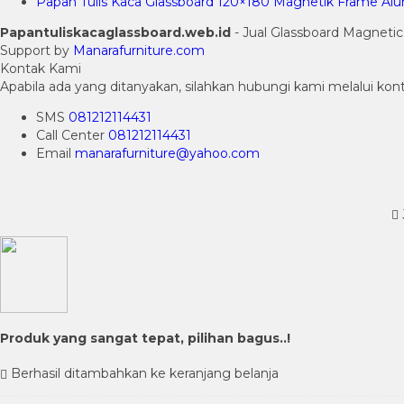
Papan Tulis Kaca Glassboard 120×180 Magnetik Frame Al
Papantuliskacaglassboard.web.id
- Jual Glassboard Magnetic
Support by
Manarafurniture.com
Kontak Kami
Apabila ada yang ditanyakan, silahkan hubungi kami melalui kont
SMS
081212114431
Call Center
081212114431
Email
manarafurniture@yahoo.com
Produk yang sangat tepat, pilihan bagus..!
Berhasil ditambahkan ke keranjang belanja