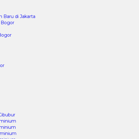
 Baru di Jakarta
i Bogor
 Bogor
or
Cibubur
uminium
uminium
uminium