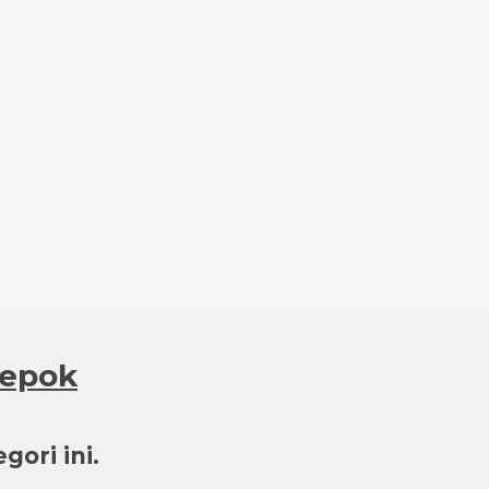
depok
ori ini.