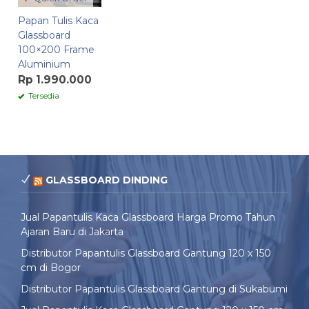
Papan Tulis Kaca
Glassboard
100×200 Frame
Aluminium
Rp 1.990.000
Tersedia
GLASSBOARD DINDING
Jual Papantulis Kaca Glassboard Harga Promo Tahun
Ajaran Baru di Jakarta
Distributor Papantulis Glassboard Gantung 120 x 150
cm di Bogor
Distributor Papantulis Glassboard Gantung di Sukabumi