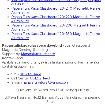
Jual Papantulis Glassboard Lis Frame Harga Terjangkau
di Cibubur
Papan Tulis Kaca Glassboard 120×240 Magnetik Frame
Aluminium
Papan Tulis Kaca Glassboard 120×220 Magnetik Frame
Aluminium
Papan Tulis Kaca Glassboard 120×200 Magnetik Frame
Aluminium
Papan Tulis Kaca Glassboard 120×180 Magnetik Frame
Aluminium
Papantuliskacaglassboard.web.id
- Jual Glassboard
Magnetic Dinding, Standing
Support by
Manarafurniture.com
Kontak Kami
Apabila ada yang ditanyakan, silahkan hubungi kami melalui
kontak di bawah ini.
SMS
081212114431
Call Center
081212114431
Email
manarafurniture@yahoo.com
Buka jam 08.30 s/d jam 17.00 ,Minggu tutup
Jl.Raya Pajajaran No32 Bambu Apus Pamulang, Tangerang
Selatan