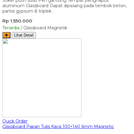
Stiker putih susu Pen gantung Tempat penghapus
aluminium Glassboard Dapat dipasang pada tembok beton,
partisi gypsum & triplek.
Rp 1.550.000
Tersedia
/ Glassboard Magnetik
✚
Lihat Detail
Quick Order
Glassboard Papan Tulis Kaca 100×140 6mm Magnetic