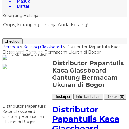
Masuk
Daftar
Keranjang Belanja
Oops, keranjang belanja Anda kosong!
Checkout
Beranda
»
Katalog Glassboard
»
Distributor Papantulis Kaca
Glassboard Gantung Bermacam Ukuran di Bogor
click image to preview
Distributor Papantulis
Kaca Glassboard
Gantung Bermacam
Ukuran di Bogor
Deskripsi
Info Tambahan
Diskusi (0)
Distributor Papantulis
Distributor
Kaca Glassboard
Gantung Bermacam
Papantulis Kaca
Ukuran di Bogor
Glassboard