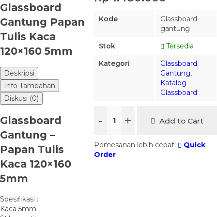
Glassboard
Kode
Glassboard
Gantung Papan
gantung
Tulis Kaca
Stok
Tersedia
120×160 5mm
Kategori
Glassboard
Gantung
,
Deskripsi
Katalog
Info Tambahan
Glassboard
Diskusi (0)
-
+
Glassboard
Add to Cart
Gantung –
Pemesanan lebih cepat!
Quick
Papan Tulis
Order
Kaca 120×160
5mm
Spesifikasi :
Kaca 5mm