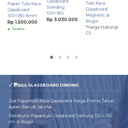
Glassboard
Tulis Kaca
P
Papan Tulis Kaca
Standing
Glassboard
1
Glassboard
100×180
Magnetic di
M
100×180 8mm
Rp 3.030.000
Bogor
R
Rp 1.500.000
*Harga Hubungi
Tersedia
CS
G
GLASSBOARD DINDING
Jual Papantulis Kaca Glassboard Harga Promo Tahun
Ajaran Baru di Jakarta
Distributor Papantulis Glassboard Gantung 120 x 150
cm di Bogor