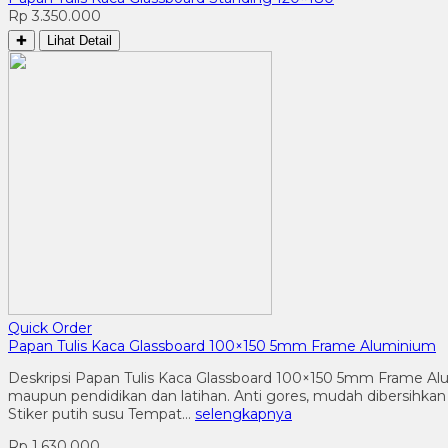
Rp 3.350.000
✚
Lihat Detail
Quick Order
Papan Tulis Kaca Glassboard 100×150 5mm Frame Aluminium
Deskripsi Papan Tulis Kaca Glassboard 100×150 5mm Frame Alu
maupun pendidikan dan latihan. Anti gores, mudah dibersihka
Stiker putih susu Tempat…
selengkapnya
Rp 1.630.000