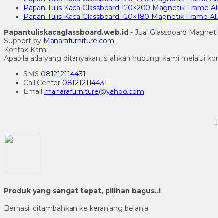
Papan Tulis Kaca Glassboard 120×200 Magnetik Frame A
Papan Tulis Kaca Glassboard 120×180 Magnetik Frame A
Papantuliskacaglassboard.web.id
- Jual Glassboard Magneti
Support by
Manarafurniture.com
Kontak Kami
Apabila ada yang ditanyakan, silahkan hubungi kami melalui kon
SMS
081212114431
Call Center
081212114431
Email
manarafurniture@yahoo.com
J
Produk yang sangat tepat, pilihan bagus..!
Berhasil ditambahkan ke keranjang belanja