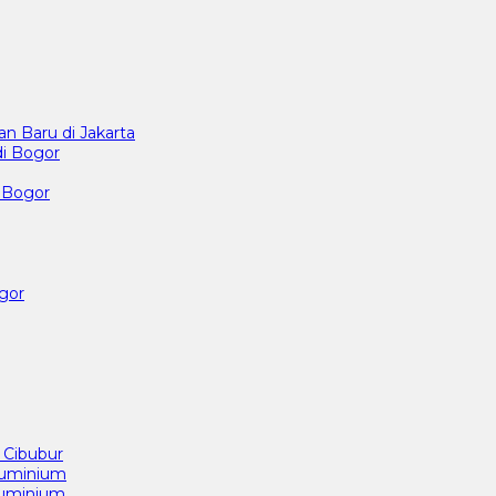
n Baru di Jakarta
di Bogor
i Bogor
ogor
 Cibubur
luminium
luminium