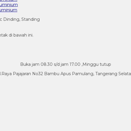
luminium
luminium
c Dinding, Standing
tak di bawah ini.
Buka jam 08.30 s/d jam 17.00 ,Minggu tutup
l.Raya Pajajaran No32 Bambu Apus Pamulang, Tangerang Selat