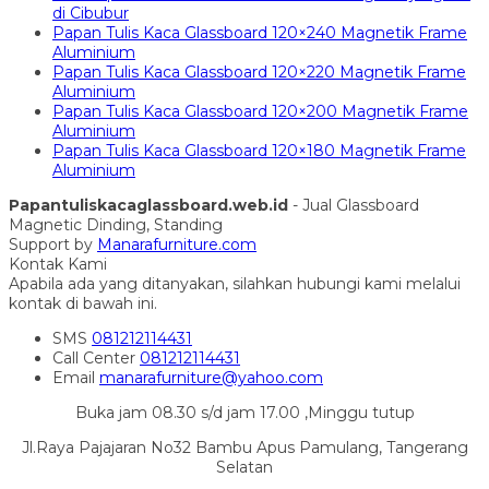
di Cibubur
Papan Tulis Kaca Glassboard 120×240 Magnetik Frame
Aluminium
Papan Tulis Kaca Glassboard 120×220 Magnetik Frame
Aluminium
Papan Tulis Kaca Glassboard 120×200 Magnetik Frame
Aluminium
Papan Tulis Kaca Glassboard 120×180 Magnetik Frame
Aluminium
Papantuliskacaglassboard.web.id
- Jual Glassboard
Magnetic Dinding, Standing
Support by
Manarafurniture.com
Kontak Kami
Apabila ada yang ditanyakan, silahkan hubungi kami melalui
kontak di bawah ini.
SMS
081212114431
Call Center
081212114431
Email
manarafurniture@yahoo.com
Buka jam 08.30 s/d jam 17.00 ,Minggu tutup
Jl.Raya Pajajaran No32 Bambu Apus Pamulang, Tangerang
Selatan