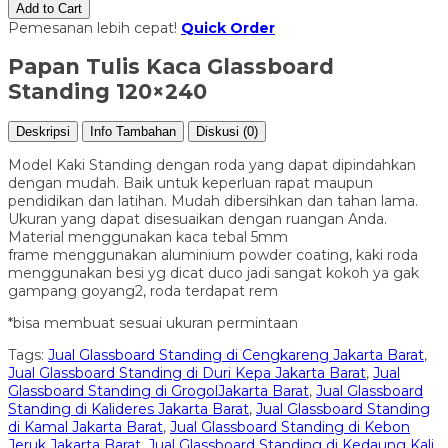
Add to Cart
Pemesanan lebih cepat!
Quick Order
Papan Tulis Kaca Glassboard
Standing 120×240
Deskripsi
Info Tambahan
Diskusi (0)
Model Kaki Standing dengan roda yang dapat dipindahkan
dengan mudah. Baik untuk keperluan rapat maupun
pendidikan dan latihan. Mudah dibersihkan dan tahan lama.
Ukuran yang dapat disesuaikan dengan ruangan Anda.
Material menggunakan kaca tebal 5mm
frame menggunakan aluminium powder coating, kaki roda
menggunakan besi yg dicat duco jadi sangat kokoh ya gak
gampang goyang2, roda terdapat rem
*bisa membuat sesuai ukuran permintaan
Tags:
Jual Glassboard Standing di Cengkareng Jakarta Barat
,
Jual Glassboard Standing di Duri Kepa Jakarta Barat
,
Jual
Glassboard Standing di GrogolJakarta Barat
,
Jual Glassboard
Standing di Kalideres Jakarta Barat
,
Jual Glassboard Standing
di Kamal Jakarta Barat
,
Jual Glassboard Standing di Kebon
Jeruk Jakarta Barat
,
Jual Glassboard Standing di Kedaung Kali