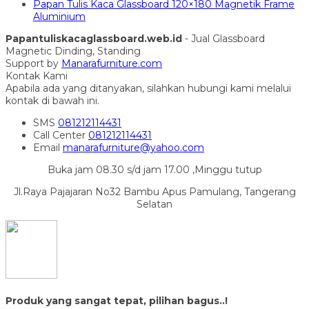
Papan Tulis Kaca Glassboard 120×180 Magnetik Frame
Aluminium
Papantuliskacaglassboard.web.id
- Jual Glassboard
Magnetic Dinding, Standing
Support by
Manarafurniture.com
Kontak Kami
Apabila ada yang ditanyakan, silahkan hubungi kami melalui
kontak di bawah ini.
SMS
081212114431
Call Center
081212114431
Email
manarafurniture@yahoo.com
Buka jam 08.30 s/d jam 17.00 ,Minggu tutup
Jl.Raya Pajajaran No32 Bambu Apus Pamulang, Tangerang
Selatan
Produk yang sangat tepat, pilihan bagus..!