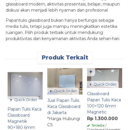
glassboard modern, aktivitas presentasi, belajar, maupun
diskusi akan menjadi lebih nyaman dan profesional.
Papantulis glassboard bukan hanya berfungsi sebagai
media tulis, tetapi juga mampu meningkatkan estetika
ruangan. Pilih produk terbaik untuk mendukung
produktivitas dan kenyamanan aktivitas Anda sehari-hari.
Produk Terkait
✚
Quick Order
Quick Order
Glassboard
Papan Tulis Kaca
Quick Order
Jual Papan Tulis
P
100×120 6mm
Kaca Glassboard
G
Papan Tulis Kaca
Magnetic
di Jakarta
1
Glassboard
Rp 1.300.000
*Harga Hubungi
A
Magnetik
CS
R
Tersedia
/
90×180 6mm
Glassboard Magnetik