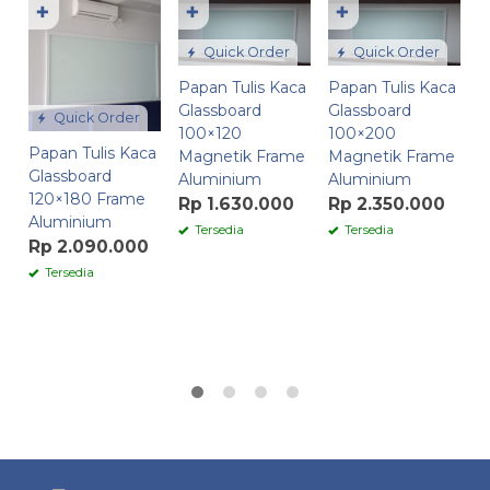
✚
✚
✚
Quick Order
Quick Order
Papan Tulis Kaca
Papan Tulis Kaca
Glassboard
Glassboard
Quick Order
100×120
100×200
Papan Tulis Kaca
P
Magnetik Frame
Magnetik Frame
Glassboard
G
Aluminium
Aluminium
120×180 Frame
1
Rp 1.630.000
Rp 2.350.000
Aluminium
M
Tersedia
Tersedia
A
Rp 2.090.000
R
Tersedia